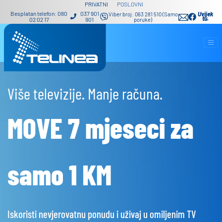
PRIVATNI
POSLOVNI
Besplatan telefon: 080
037 901
Uvijek
Viber broj: 063 281 510 (Samo
tu.
02 02 17
901
poruke)
Više televizije. Manje računa.
MOVE 7 mjeseci za
samo 1 KM
Iskoristi nevjerovatnu ponudu i uživaj u omiljenim TV